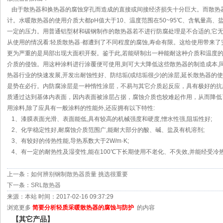
由于散热器和换热器的腐蚀穿孔而造成的直接或间接经济损失十分巨大。而散热
计。水暖散热器的使用介质大都pH值大于10、温度范围在50~95℃、含氧量高、盐
一定的压力。用普通铝型材和碳钢制作的散热器若不进行防腐处理是不合适的,它
从使用的情况看:轻质散热器·都遭到了不同程度的腐蚀,寿命有限。这给使用带来了
更为严重的是局部出现大面积开裂。鉴于此,若能研制出一种能耐这种介质和温度的
介质的侵蚀。用这种涂料进行涂覆便可使用,则可大大降低这些散热器的制造成本,
热器行业的快速发展,开发出耐蚀性好、防结垢(或结垢很少)的涂层,延长散热器的
是势在必行。内防腐涂层是一种惰性涂层，不易与其它介质起反应，具有极好的抗
质通过达到基体内表面，因内表面被涂层占据，腐蚀介质也较难起作用，从而降低
用涂料,除了应具有一般涂料的性能外,还应拥有以下特性:
1、漆膜表面光滑、表面能低,具有较高的机械强度和硬度,憎水性强,阻垢性好;
2、化学稳定性好,耐腐蚀介质范围广,能耐大部分的酸、碱、盐及有机溶剂;
3、有较好的传热性能,导热系数大于2W/m·K;
4、有一定的耐热性及湿变性,能在100℃下长期使用不老化、不失效,并能经受冷
上一条：
如何辨别钢制散热器质量 挑选很重要
下一条：
SRL散热器
来源：本站 时间：2017-02-16 09:37:29
浏览更多
简要分析轻质采暖散热器的腐蚀与防护
的内容
【其它产品】