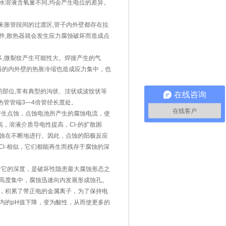
水溶液含氧量不同,均会产生电位的差异。
未胀管段间的过渡区,管子内外壁都存在拉
件,散热器就会发生应力腐蚀破坏而造成点
,微裂纹产生可能性大。焊接产生的气
器的内外壁的热胀冷缩也造成应力集中，也
的部位,常有典型的沟状、洼状或波纹状等
在线咨询
热管管端3—4倍管径长度处。
在线客户
先产生点蚀，点蚀电池所产生的腐蚀电流，使
高，溶液介质导电性提高，Cl-的扩散困
蚀在不断地进行。因此，点蚀的阳极反应
Cl-相似，它们都能再生而残存于腐蚀的深
于它的深度，是破坏性隐患最大腐蚀形态之
高度集中，腐蚀迅速向内发展形成蚀孔。
，积累了带正电的金属离子，为了保持电
内的pH值下降，变为酸性，从而使更多的