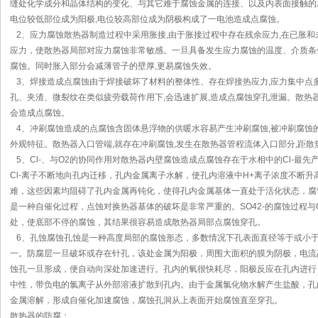
缝处化学成分和晶体结构的变化、与其它难于腐蚀金属的连接、以及内表面接触的
电位较低部位成为阳极,电位较高部位成为阴极构成了一电池造成点腐蚀。
2、应力腐蚀散热器制造过程中采用胀接,由于胀接过程中存在残余应力,在已胀和
应力，使散热器局部对应力腐蚀非常敏感。一旦具备发生应力腐蚀的温度、介质条
腐蚀。同时胀入部分会减薄管子的壁厚,更易腐蚀失效。
3、焊接造成点腐蚀由于焊接破坏了材料的整体性、存在焊接热应力,应力集中点多
孔、夹渣、微裂纹在类似疲劳载荷作用下,会迅速扩展,造成点腐蚀穿孔泄漏。散热
会造成点腐蚀。
4、冲刷腐蚀造成的点腐蚀含固体悬浮物的供暖水容易产生冲刷腐蚀,被冲刷腐蚀
外观特征。散热器入口管端,就存在冲刷腐蚀,发生在散热器管程流体入口部分,距散
5、Cl-、与O2的协同作用对散热器内壁腐蚀造成点腐蚀存在于水相中的Cl-最
Cl-离子不断地向孔内迁移，孔内金属离子水解，使孔内溶液中H+离子浓度不断升
难，这些因素均阻碍了孔内金属再钝化，使得孔内金属基体一直处于活化状态，腐
是一种自催化过程，点蚀对换热器基体的破坏是非常严重的。SO42-的腐蚀过程与
处，使底部不停的腐蚀，其结果很容易造成散热器局部点腐蚀穿孔。
6、孔蚀腐蚀孔蚀是一种高度局部的腐蚀形态，多数情况下孔表面直径等于或小
一。防腐层一旦破坏或存在针孔，该处金属为阳极，周围大面积的膜为阴极，电流
蚀孔一旦形成，便自动向深处加速进行。孔内的氧很快耗尽，阳极反应在孔内进行
中性，带负电的氯离子从外部溶液扩散到孔内。由于金属氯化物水解产生盐酸，孔
金属溶解，形成自催化加速腐蚀，腐蚀孔洞从上表面开始腐蚀直至穿孔。
散热器的防腐：