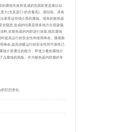
器的腐蚀失效所造成的负面影更是难以估
度大(尤其是Cl-的含量高)、易结垢、具有
无法承受这些强介质的腐蚀。现有的散热器
安全隐患,造成的结果是很多地方出现渗漏,
涂料,在散热器的内腔进行涂装,抵抗腐蚀
同时提高运行的安全性和使用寿命。随着散
使用寿命,提高供暖运行的安全性和可靠性已
腐蚀介质通过的能力，即使少量的腐蚀介
了点腐蚀的风险。作为散热器内防腐的专
热的巨烈变化。