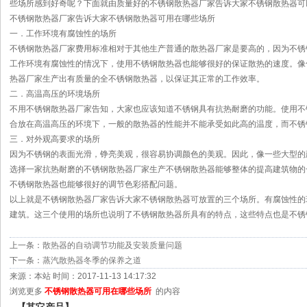
些场所感到好奇呢？下面就由质量好的不锈钢散热器厂家告诉大家不锈钢散热器可
不锈钢散热器厂家告诉大家不锈钢散热器可用在哪些场所
一．工作环境有腐蚀性的场所
不锈钢散热器厂家费用标准相对于其他生产普通的散热器厂家是要高的，因为不锈
工作环境有腐蚀性的情况下，使用不锈钢散热器也能够很好的保证散热的速度。像
热器厂家生产出有质量的全不锈钢散热器，以保证其正常的工作效率。
二．高温高压的环境场所
不用不锈钢散热器厂家告知，大家也应该知道不锈钢具有抗热耐磨的功能。使用不
合放在高温高压的环境下，一般的散热器的性能并不能承受如此高的温度，而不锈
三．对外观高要求的场所
因为不锈钢的表面光滑，铮亮美观，很容易协调颜色的美观。因此，像一些大型的
选择一家抗热耐磨的不锈钢散热器厂家生产不锈钢散热器能够整体的提高建筑物的
不锈钢散热器也能够很好的调节色彩搭配问题。
以上就是不锈钢散热器厂家告诉大家不锈钢散热器可放置的三个场所。有腐蚀性的
建筑。这三个使用的场所也说明了不锈钢散热器所具有的特点，这些特点也是不锈
上一条：
散热器的自动调节功能及安装质量问题
下一条：
蒸汽散热器冬季的保养之道
来源：本站 时间：2017-11-13 14:17:32
浏览更多
不锈钢散热器可用在哪些场所
的内容