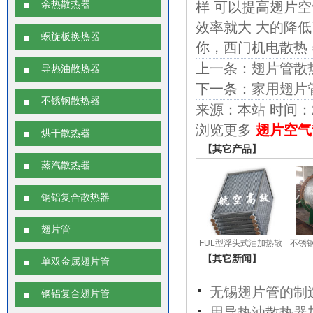
余热散热器
样 可以提高翅片
空
效率就大 大的降
螺旋板换热器
你，西门机电散热
上一条：
翅片管散
导热油散热器
下一条：
家用翅片
不锈钢散热器
来源：本站 时间：2017
浏览更多
翅片空气
烘干散热器
【其它产品】
蒸汽散热器
钢铝复合散热器
翅片管
FUL型浮头式油加热散
不锈
【其它新闻】
热器
单双金属翅片管
无锡翅片管的制
钢铝复合翅片管
用导热油散热器