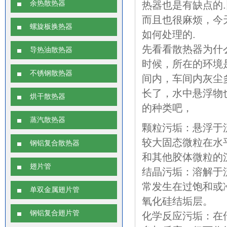
余热散热器
热器也是有缺点的
而且也很麻烦，今
螺旋板换热器
如何处理的.
先看看散热器为什
导热油散热器
时候，所在的环境
不锈钢散热器
间内，车间内灰尘
长了，水中悬浮物
烘干散热器
的种类吧，
蒸汽散热器
颗粒污垢：悬浮于
较大固态微粒在水
钢铝复合散热器
和其他胶体微粒的
翅片管
结晶污垢：溶解于
常发生在过饱和或
单双金属翅片管
氧化硅结垢层。
钢铝复合翅片管
化学反应污垢：在