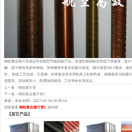
钢铝复合
翅片管
是近年的新型节能高效产品，各项性能指标全部优于焊接管，套片
械，烘干散热等多种领域。采用钢管外复合铝翅片组成，翅片厚度为0.4毫米，散
作。 制造工艺先进，它是钢、铝管复合在专用机床上轧制而成，使钢基管与铝翅
强度高、流动损失小、防腐蚀性能强、工作寿命长等优点。
上一条：
铜低翅片管
下一条：
钢铝复合翅片管2
来源：本站 时间：2017-02-16 16:40:14
浏览更多
钢铝复合翅片管1
的内容
【其它产品】