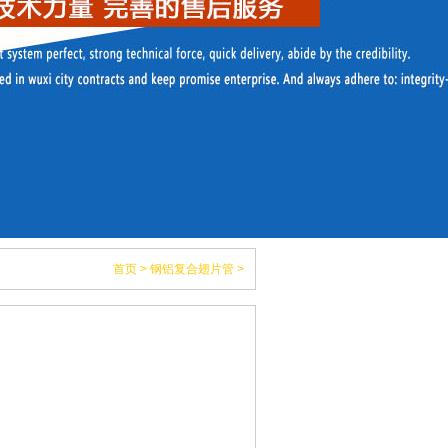
首页
>
钢铝复合翅片管
>