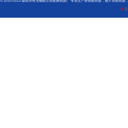
© 2010-2013 版权所有无锡航空高效换热器厂 专业生产余热散热器，翅片管散
商
苏