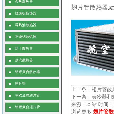
余热散热器
翅片管
散热器
属
螺旋板换热器
导热油散热器
不锈钢散热器
烘干散热器
蒸汽散热器
钢铝复合散热器
翅片管
上一条：
翅片管散
单双金属翅片管
下一条：
表冷器和
来源：本站 时间：2017
钢铝复合翅片管
浏览更多
翅片管散