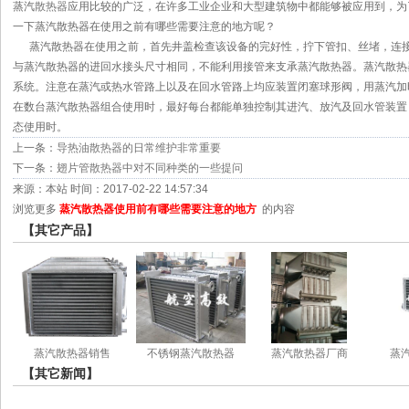
蒸汽
散热器
应用比较的广泛，在许多工业企业和大型建筑物中都能够被应用到，为
一下蒸汽散热器在使用之前有哪些需要注意的地方呢？
蒸汽散热器在使用之前，首先井盖检查该设备的完好性，拧下管扣、丝堵，连接
与蒸汽散热器的进回水接头尺寸相同，不能利用接管来支承蒸汽散热器。蒸汽散热
系统。注意在蒸汽或热水管路上以及在回水管路上均应装置闭塞球形阀，用蒸汽加
在数台蒸汽散热器组合使用时，最好每台都能单独控制其进汽、放汽及回水管装置
态使用时。
上一条：
导热油散热器的日常维护非常重要
下一条：
翅片管散热器中对不同种类的一些提问
来源：本站 时间：2017-02-22 14:57:34
浏览更多
蒸汽散热器使用前有哪些需要注意的地方
的内容
【其它产品】
蒸汽散热器销售
不锈钢蒸汽散热器
蒸汽散热器厂商
蒸
【其它新闻】