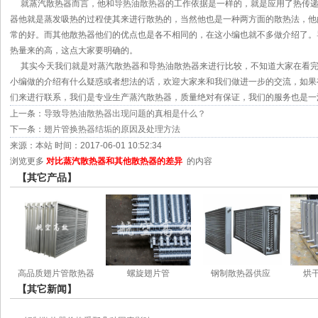
就蒸汽散热器而言，他和
导热油散热器
的工作依据是一样的，就是应用了热传
器他就是蒸发吸热的过程使其来进行散热的，当然他也是一种两方面的散热法，他
常的好。而其他散热器他们的优点也是各不相同的，在这小编也就不多做介绍了。
热量来的高，这点大家要明确的。
其实今天我们就是对蒸汽散热器和导热油散热器来进行比较，不知道大家在看完
小编做的介绍有什么疑惑或者想法的话，欢迎大家来和我们做进一步的交流，如果
们来进行联系，我们是专业生产蒸汽散热器，质量绝对有保证，我们的服务也是一
上一条：
导致导热油散热器出现问题的真相是什么？
下一条：
翅片管换热器结垢的原因及处理方法
来源：本站 时间：2017-06-01 10:52:34
浏览更多
对比蒸汽散热器和其他散热器的差异
的内容
【其它产品】
高品质翅片管散热器
螺旋翅片管
钢制散热器供应
烘
【其它新闻】