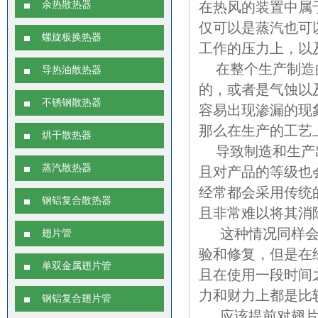
余热散热器
在热风的装置中属
仅可以是蒸汽也可
螺旋板换热器
工作的压力上，以
在整个生产制造的
导热油散热器
的，或者是气蚀以
不锈钢散热器
容易出现渗漏的现
那么在生产的工艺
烘干散热器
导致制造和生产出
蒸汽散热器
且对产品的等级也
经常都会采用传统
钢铝复合散热器
且非常难以将其消
这种情况同样会到
翅片管
验和修复，但是在
单双金属翅片管
且在使用一段时间
力和财力上都是比
钢铝复合翅片管
应该提前对翅片换