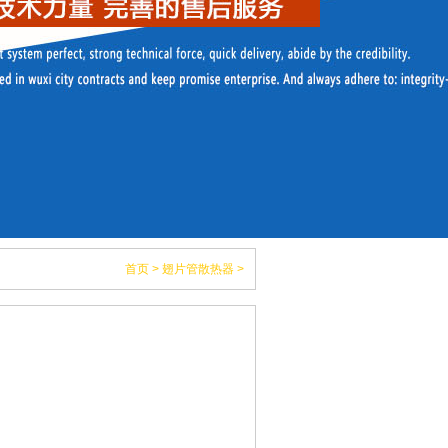
首页
>
翅片管散热器
>