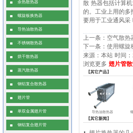
余热散热器
散 热器包括计算
的。工业上用的多
螺旋板换热器
要用于工业通风采
导热油散热器
上一条：
空气散热
不锈钢散热器
下一条：
使用螺旋
来源：本站 时间：2018
烘干散热器
浏览更多
翅片管散
蒸汽散热器
【其它产品】
钢铝复合散热器
翅片管
单双金属翅片管
导热油散热器
【其它新闻】
钢铝复合翅片管
翅片换热器的几